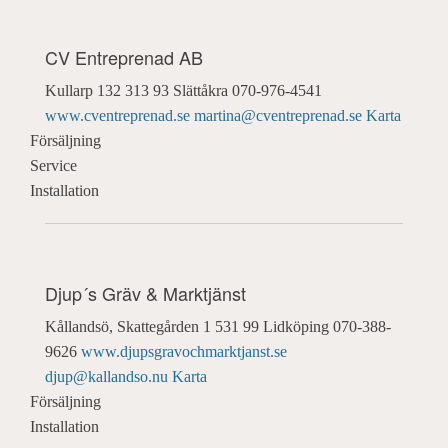
CV Entreprenad AB
Kullarp 132
313 93 Slättåkra
070-976-4541
www.cventreprenad.se
martina@cventreprenad.se
Karta
Försäljning
Service
Installation
Djup´s Gräv & Marktjänst
Kållandsö, Skattegården 1
531 99 Lidköping
070-388-
9626
www.djupsgravochmarktjanst.se
djup@kallandso.nu
Karta
Försäljning
Installation