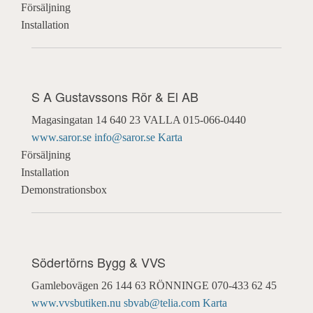
Försäljning
Installation
S A Gustavssons Rör & El AB
Magasingatan 14
640 23 VALLA
015-066-0440
www.saror.se
info@saror.se
Karta
Försäljning
Installation
Demonstrationsbox
Södertörns Bygg & VVS
Gamlebovägen 26
144 63 RÖNNINGE
070-433 62 45
www.vvsbutiken.nu
sbvab@telia.com
Karta