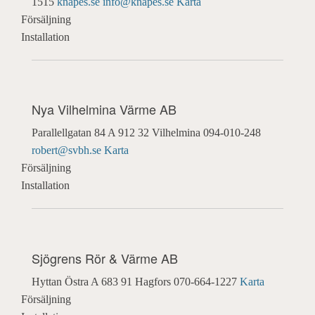
1515
knapes.se
info@knapes.se
Karta
Försäljning
Installation
Nya Vilhelmina Värme AB
Parallellgatan 84 A
912 32 Vilhelmina
094-010-248
robert@svbh.se
Karta
Försäljning
Installation
Sjögrens Rör & Värme AB
Hyttan Östra A
683 91 Hagfors
070-664-1227
Karta
Försäljning