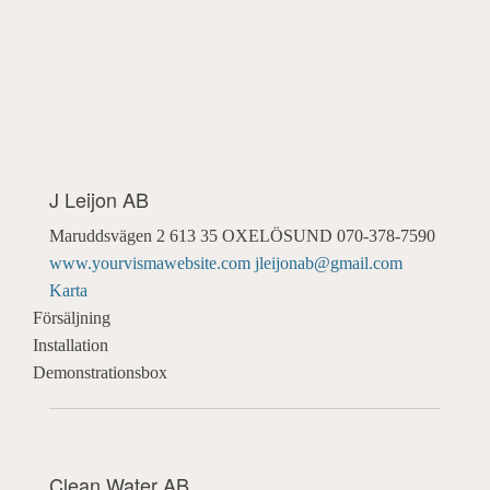
J Leijon AB
Maruddsvägen 2
613 35 OXELÖSUND
070-378-7590
www.yourvismawebsite.com
jleijonab@gmail.com
Karta
Försäljning
Installation
Demonstrationsbox
Clean Water AB