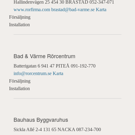
Hallindenvägen 25
454 30 BRASTAD
052-347-071
www.rorfirma.com
brastad@bad-varme.se
Karta
Försäljning
Installation
Bad & Värme Rörcentrum
Batterigatan 6
941 47 PITEÅ
091-192-770
info@rorcentrum.se
Karta
Försäljning
Installation
Bauhaus Byggvaruhus
Sickla Allé 2-4
131 65 NACKA
087-234-700