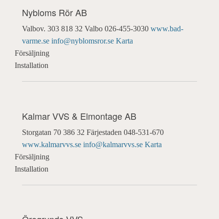
Nybloms Rör AB
Valbov. 303
818 32 Valbo
026-455-3030
www.bad-
varme.se
info@nyblomsror.se
Karta
Försäljning
Installation
Kalmar VVS & Elmontage AB
Storgatan 70
386 32 Färjestaden
048-531-670
www.kalmarvvs.se
info@kalmarvvs.se
Karta
Försäljning
Installation
Öregrunds VVS