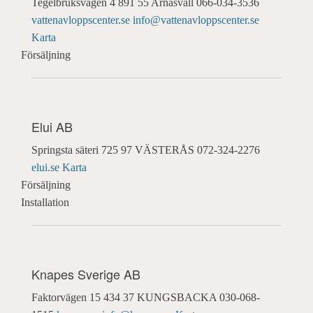
Tegelbruksvägen 4
891 55 Arnäsvall
066-034-3536
vattenavloppscenter.se
info@vattenavloppscenter.se
Karta
Försäljning
Elui AB
Springsta säteri
725 97 VÄSTERÅS
072-324-2276
elui.se
Karta
Försäljning
Installation
Knapes Sverige AB
Faktorvägen 15
434 37 KUNGSBACKA
030-068-