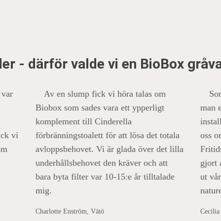
er - därför valde vi en BioBox gråv
 var
Av en slump fick vi höra talas om
Som
Biobox som sades vara ett ypperligt
man e
komplement till Cinderella
insta
ick vi
förbränningstoalett för att lösa det totala
oss o
om
avloppsbehovet. Vi är glada över det lilla
Friti
underhållsbehovet den kräver och att
gjort
bara byta filter var 10-15:e år tilltalade
ut vår
mig.
natur
Charlotte Enström, Vätö
Cecilia