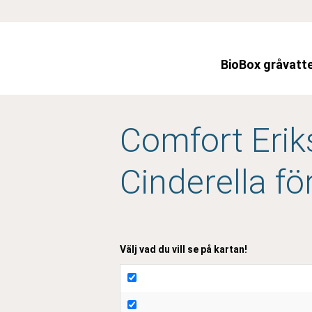
Skip
to
content
BioBox gråvatt
Comfort Erik
Cinderella fö
Välj vad du vill se på kartan!