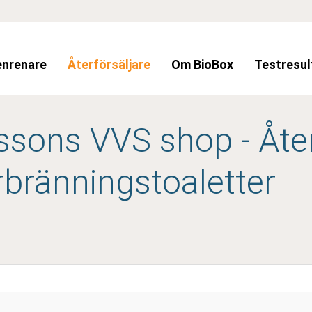
enrenare
Återförsäljare
Om BioBox
Testresul
ssons VVS shop - Åter
rbränningstoaletter