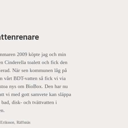
attenrenare
maren 2009 köpte jag och min
n Cinderella toalett och fick den
llerad. När sen kommunen låg på
m vårt BDT-vatten så fick vi via
dstoa nys om BioBox. Den har nu
 att vi med gott samvete kan släppa
 bad, disk- och tvättvatten i
en.
 Eriksson, Räffsnäs