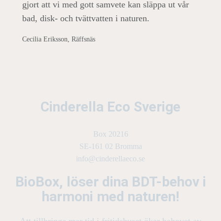
gjort att vi med gott samvete kan släppa ut vår
bad, disk- och tvättvatten i naturen.
Cecilia Eriksson, Räffsnäs
Cinderella Eco Sverige
Box 20216
SE-161 02 Bromma
info@cinderellaeco.se
BioBox, löser dina BDT-behov i
harmoni med naturen!
Att tillbringa mer tid i fritidshuset ökar behovet av