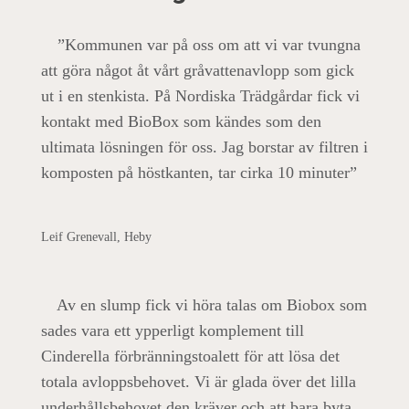
”Kommunen var på oss om att vi var tvungna
att göra något åt vårt gråvattenavlopp som gick
ut i en stenkista. På Nordiska Trädgårdar fick vi
kontakt med BioBox som kändes som den
ultimata lösningen för oss. Jag borstar av filtren i
komposten på höstkanten, tar cirka 10 minuter”
Leif Grenevall, Heby
Av en slump fick vi höra talas om Biobox som
sades vara ett ypperligt komplement till
Cinderella förbränningstoalett för att lösa det
totala avloppsbehovet. Vi är glada över det lilla
underhållsbehovet den kräver och att bara byta