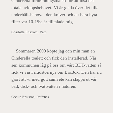
Cinderella förbränningstoalett för att lösa det
totala avloppsbehovet. Vi är glada över det lilla
underhållsbehovet den kräver och att bara byta
filter var 10-15:e år tilltalade mig.
Charlotte Enström, Vätö
Sommaren 2009 köpte jag och min man en
Cinderella toalett och fick den installerad. När
sen kommunen låg på oss om vårt BDT-vatten så
fick vi via Fritidstoa nys om BioBox. Den har nu
gjort att vi med gott samvete kan släppa ut vår
bad, disk- och tvättvatten i naturen.
Cecilia Eriksson, Räffsnäs