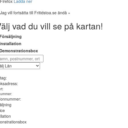
Firefox
Ladda ner
Jag vill fortsätta till Fritidstoa.se ändå »
älj vad du vill se på kartan!
Försäljning
Installation
Demonstrationsbox
tag:
ksadress:
rt:
nummer:
fonnummer:
äljning
ice
llation
nstrationsbox