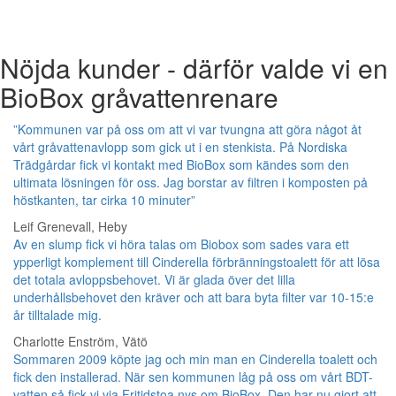
Nöjda kunder - därför valde vi en
BioBox gråvattenrenare
”Kommunen var på oss om att vi var tvungna att göra något åt
vårt gråvattenavlopp som gick ut i en stenkista. På Nordiska
Trädgårdar fick vi kontakt med BioBox som kändes som den
ultimata lösningen för oss. Jag borstar av filtren i komposten på
höstkanten, tar cirka 10 minuter”
Leif Grenevall, Heby
Av en slump fick vi höra talas om Biobox som sades vara ett
ypperligt komplement till Cinderella förbränningstoalett för att lösa
det totala avloppsbehovet. Vi är glada över det lilla
underhållsbehovet den kräver och att bara byta filter var 10-15:e
år tilltalade mig.
Charlotte Enström, Vätö
Sommaren 2009 köpte jag och min man en Cinderella toalett och
fick den installerad. När sen kommunen låg på oss om vårt BDT-
vatten så fick vi via Fritidstoa nys om BioBox. Den har nu gjort att