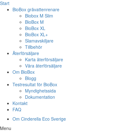
Start
BioBox gråvattenrenare
Biobox M Slim
BioBox M
BioBox XL
BioBox XL+
Slamavskiljare
Tillbehör
Återförsäljare
Karta återförsäljare
Våra återförsäljare
Om BioBox
Blogg
Testresultat för BioBox
Myndighetssida
Dokumentation
Kontakt
FAQ
Om Cinderella Eco Sverige
Skip
Menu
to