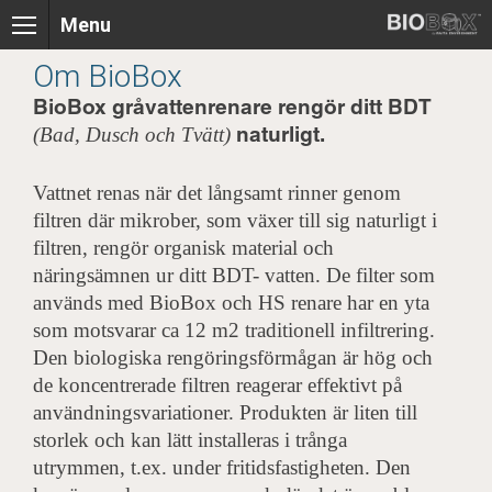
Skip
Menu
to
content
Om BioBox
BioBox gråvattenrenare rengör ditt BDT
naturligt.
(Bad, Dusch och Tvätt)
Vattnet renas när det långsamt rinner genom
filtren där mikrober, som växer till sig naturligt i
filtren, rengör
organisk material och
näringsämnen ur ditt BDT- vatten. De filter som
används med BioBox och HS
renare har en yta
som motsvarar ca 12 m2 traditionell infiltrering.
Den biologiska
rengöringsförmågan är hög och
de koncentrerade filtren reagerar effektivt på
användningsvariationer. Produkten är liten till
storlek och kan lätt installeras i trånga
utrymmen,
t.ex. under fritidsfastigheten. Den