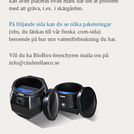
kan även placeras ovan mark där det är problem
med att gräva, t.ex. i skärgården.
På följande sida kan du se olika paketeringar
(obs, du länkas till vår finska .com-sida)
beroende på hur stor vattenförbrukning du har.
Vill du ha BioBox-broschyren maila oss på:
info@cinderellaeco.se