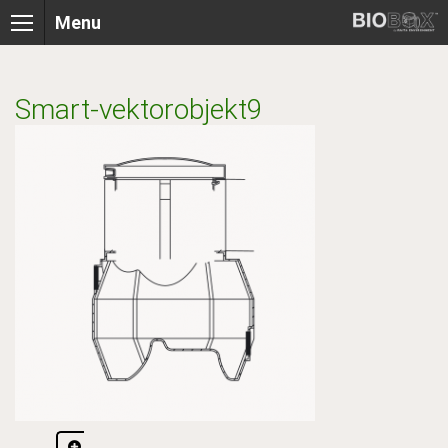
Skip
Menu
to
content
Smart-vektorobjekt9