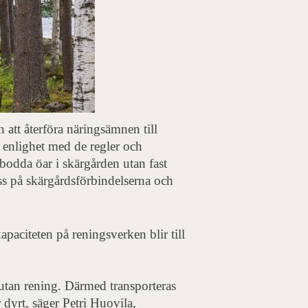
att återföra näringsämnen till
 enlighet med de regler och
bodda öar i skärgården utan fast
oss på skärgårdsförbindelserna och
citeten på reningsverken blir till
r utan rening. Därmed transporteras
r dyrt, säger Petri Huovila,