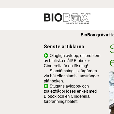
Skip
to
content
BioBox gråvatt
Senste artiklarna
Olagliga avlopp, ett problem
av bibliska mått! Biobox +
Cinderella är en lösning!
Slamtömning i skärgården
via båt eller slambil anstränger
plånboken.
Stugans avlopps- och
toalettfrågor löses enkelt med
Biobox och en Cinderella
förbränningstoalett