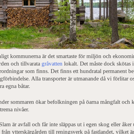
ligt kommunerna är det smartaste för miljön och ekonomin 
rden och tillvarata
gråvatten
lokalt. Det måste dock skötas i
rordningar som finns. Det finns ett hundratal permanent be
gförbindelse. Alla transporter är utmanande då vi förlitar 
ra egna båtar.
der sommaren ökar befolkningen på öarna mångfalt och kapa
trema nivåer.
Slam är avfall och får inte släppas ut i egen skog eller åke
 från ytterskärgården till reningsverk på fastlandet, vilket ä