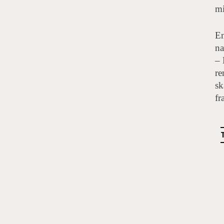
mi
En
na
– 
re
sk
fr