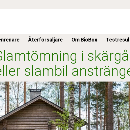
enrenare
Återförsäljare
Om BioBox
Testresul
Slamtömning i skärgå
eller slambil ansträng