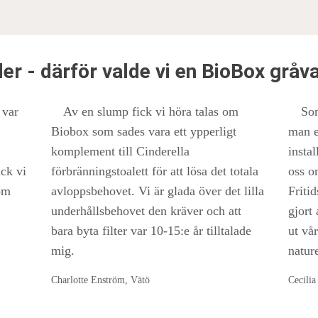
er - därför valde vi en BioBox gråv
 var
Av en slump fick vi höra talas om
Som
Biobox som sades vara ett ypperligt
man e
komplement till Cinderella
insta
ick vi
förbränningstoalett för att lösa det totala
oss o
om
avloppsbehovet. Vi är glada över det lilla
Friti
underhållsbehovet den kräver och att
gjort
bara byta filter var 10-15:e år tilltalade
ut vår
mig.
natur
Charlotte Enström, Vätö
Cecilia