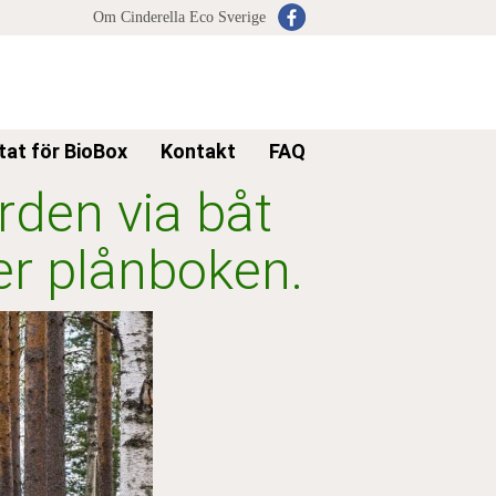
Om Cinderella Eco Sverige
tat för BioBox
Kontakt
FAQ
rden via båt
er plånboken.