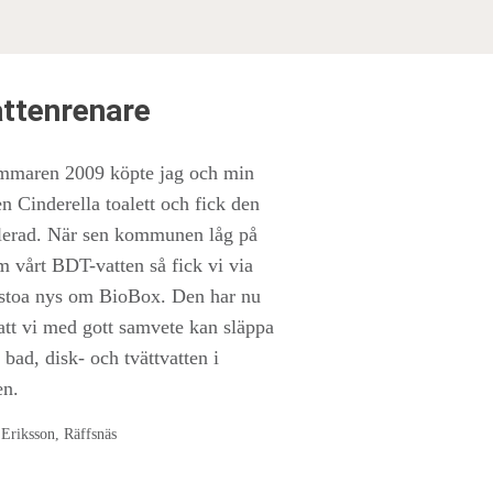
attenrenare
maren 2009 köpte jag och min
n Cinderella toalett och fick den
llerad. När sen kommunen låg på
m vårt BDT-vatten så fick vi via
dstoa nys om BioBox. Den har nu
 att vi med gott samvete kan släppa
 bad, disk- och tvättvatten i
en.
 Eriksson, Räffsnäs