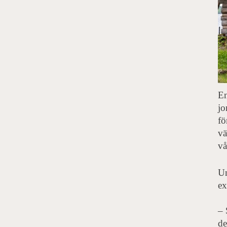
En
jo
fö
vä
vå
Un
ex
– 
de