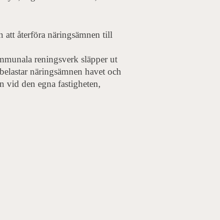
 att återföra näringsämnen till
ommunala reningsverk släpper ut
t belastar näringsämnen havet och
en vid den egna fastigheten,