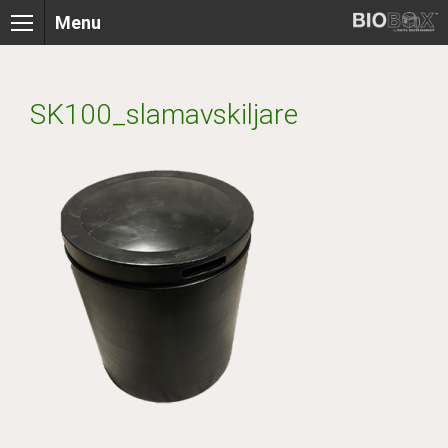
Skip
Menu
to
content
SK100_slamavskiljare