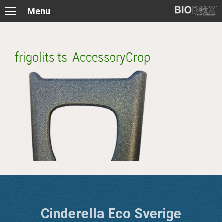
Skip
Menu
to
content
frigolitsits_AccessoryCrop
Cinderella Eco Sverige