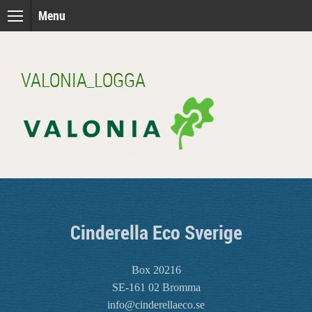
Skip
Menu
to
content
VALONIA_LOGGA
Cinderella Eco Sverige
Box 20216
SE-161 02 Bromma
info@cinderellaeco.se