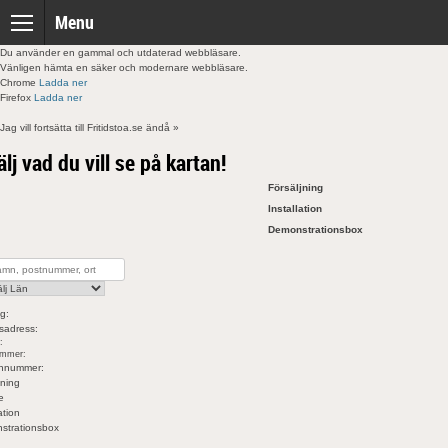
Skip
Menu
to
content
Du använder en gammal och utdaterad webbläsare.
Vänligen hämta en säker och modernare webbläsare.
Chrome
Ladda ner
Firefox
Ladda ner
Jag vill fortsätta till Fritidstoa.se ändå »
älj vad du vill se på kartan!
Försäljning
Installation
Demonstrationsbox
g:
sadress:
:
ummer:
onnummer:
jning
e
ation
strationsbox