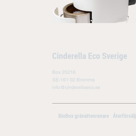
Cinderella Eco Sverige
Box 20216
SE-161 02 Bromma
info@cinderellaeco.se
BioBox gråvattenrenare
Återförsäl