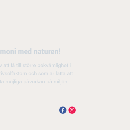
armoni med naturen!
v att få till större bekvämlighet i
ivselfaktorn och som är lätta att
ta möjliga påverkan på miljön.