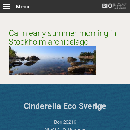
Skip
Menu
to
content
Calm early summer morning in
Stockholm archipelago
Cinderella Eco Sverige
Box 20216
SE-161 02 Bromma