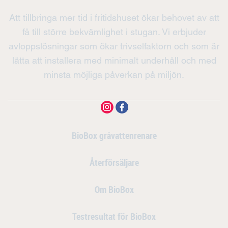
Att tillbringa mer tid i fritidshuset ökar behovet av att
få till större bekvämlighet i stugan. Vi erbjuder
avloppslösningar som ökar trivselfaktorn och som är
lätta att installera med minimalt underhåll och med
minsta möjliga påverkan på miljön.
BioBox gråvattenrenare
Återförsäljare
Om BioBox
Testresultat för BioBox