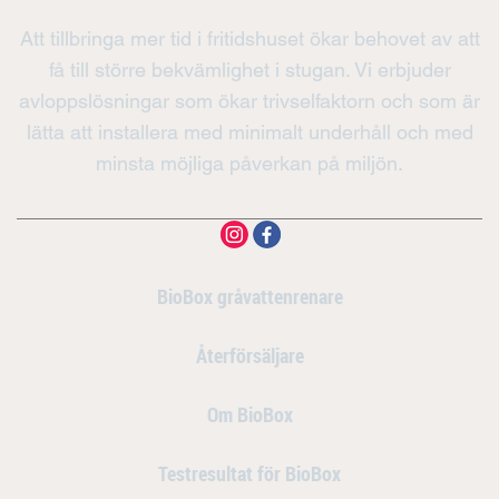
Att tillbringa mer tid i fritidshuset ökar behovet av att
få till större bekvämlighet i stugan. Vi erbjuder
avloppslösningar som ökar trivselfaktorn och som är
lätta att installera med minimalt underhåll och med
minsta möjliga påverkan på miljön.
BioBox gråvattenrenare
Återförsäljare
Om BioBox
Testresultat för BioBox