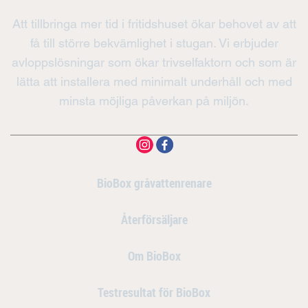
Att tillbringa mer tid i fritidshuset ökar behovet av att
få till större bekvämlighet i stugan. Vi erbjuder
avloppslösningar som ökar trivselfaktorn och som är
lätta att installera med minimalt underhåll och med
minsta möjliga påverkan på miljön.
BioBox gråvattenrenare
Återförsäljare
Om BioBox
Testresultat för BioBox