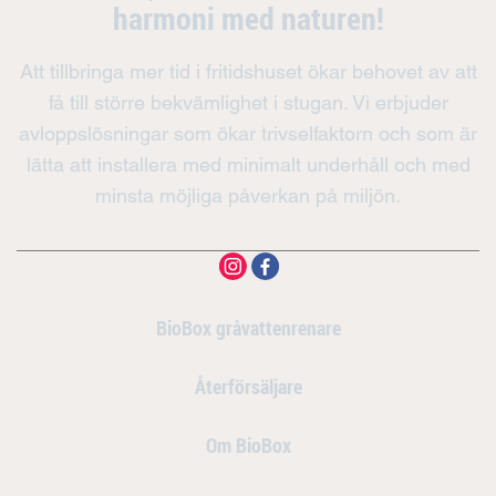
harmoni med naturen!
Att tillbringa mer tid i fritidshuset ökar behovet av att
få till större bekvämlighet i stugan. Vi erbjuder
avloppslösningar som ökar trivselfaktorn och som är
lätta att installera med minimalt underhåll och med
minsta möjliga påverkan på miljön.
BioBox gråvattenrenare
Återförsäljare
Om BioBox